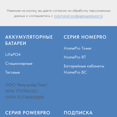
Нажимая на кнопку, вы даете согласие на обработку персональных
данных и соглашаетесь c
политикой конфиденциальности
АККУМУЛЯТОРНЫЕ
СЕРИЯ HOMEPRO
БАТАРЕИ
HomePro Tower
LiFePO4
HomePro RT
Стационарные
Батарейные кабинеты
Тяговые
HomePro BC
ООО "Аккутрэйд Плюс"
ИНН 7727816323
ОГРН 1137746925800
СЕРИЯ POWERPRO
ПОДПИСКА