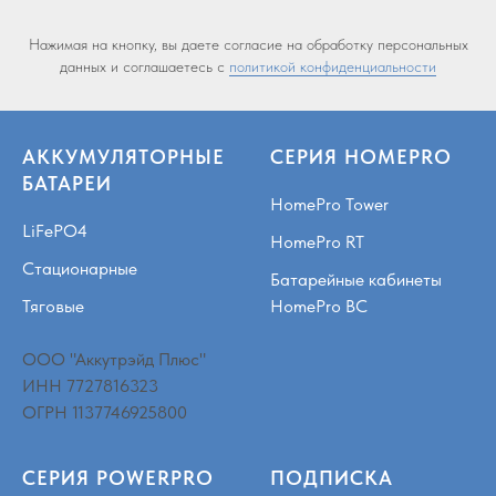
Нажимая на кнопку, вы даете согласие на обработку персональных
данных и соглашаетесь c
политикой конфиденциальности
АККУМУЛЯТОРНЫЕ
СЕРИЯ HOMEPRO
БАТАРЕИ
HomePro Tower
LiFePO4
HomePro RT
Стационарные
Батарейные кабинеты
Тяговые
HomePro BC
ООО "Аккутрэйд Плюс"
ИНН 7727816323
ОГРН 1137746925800
СЕРИЯ POWERPRO
ПОДПИСКА