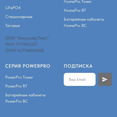
HomePro Tower
LiFePO4
HomePro RT
Стационарные
Батарейные кабинеты
Тяговые
HomePro BC
ООО "Аккутрэйд Плюс"
ИНН 7727816323
ОГРН 1137746925800
СЕРИЯ POWERPRO
ПОДПИСКА
PowerPro Tower
PowerPro RT
Батарейные кабинеты
PowerPro BC