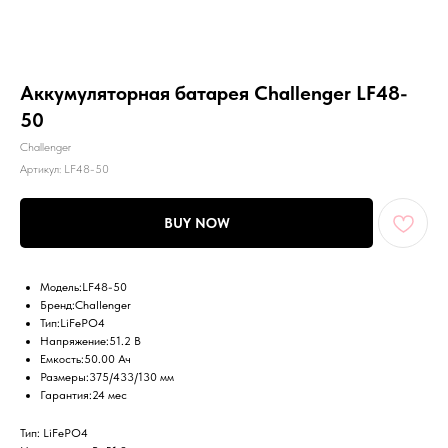
Аккумуляторная батарея Challenger LF48-
50
Challenger
Артикул:
LF48-50
BUY NOW
Модель:
LF48-50
Бренд:
Challenger
Тип:
LiFePO4
Напряжение:
51.2 В
Емкость:
50.00 Ач
Размеры:
375/433/130 мм
Гарантия:
24 мес
Тип: LiFePO4