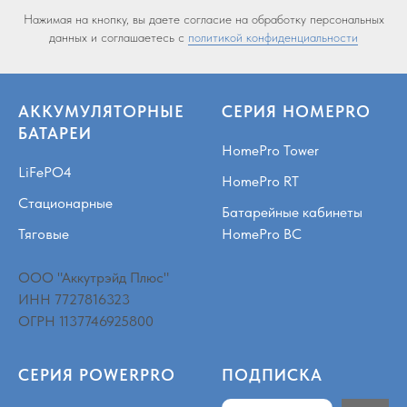
Нажимая на кнопку, вы даете согласие на обработку персональных
данных и соглашаетесь c
политикой конфиденциальности
АККУМУЛЯТОРНЫЕ
СЕРИЯ HOMEPRO
БАТАРЕИ
HomePro Tower
LiFePO4
HomePro RT
Стационарные
Батарейные кабинеты
Тяговые
HomePro BC
ООО "Аккутрэйд Плюс"
ИНН 7727816323
ОГРН 1137746925800
СЕРИЯ POWERPRO
ПОДПИСКА