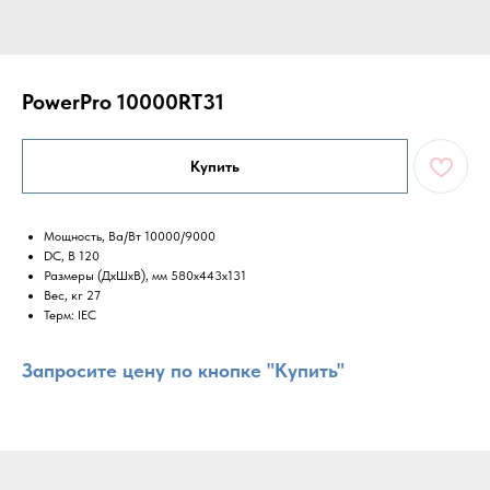
PowerPro 10000RT31
Купить
Мощность, Ва/Вт 10000/9000
DC, B 120
Размеры (ДxШxВ), мм 580x443x131
Вес, кг 27
Терм: IEC
Запросите цену по кнопке "Купить"