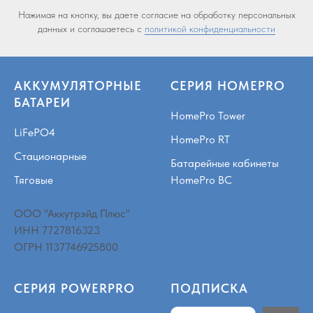
Нажимая на кнопку, вы даете согласие на обработку персональных
данных и соглашаетесь c
политикой конфиденциальности
АККУМУЛЯТОРНЫЕ
СЕРИЯ HOMEPRO
БАТАРЕИ
HomePro Tower
LiFePO4
HomePro RT
Стационарные
Батарейные кабинеты
Тяговые
HomePro BC
ООО "Аккутрэйд Плюс"
ИНН 7727816323
ОГРН 1137746925800
СЕРИЯ POWERPRO
ПОДПИСКА