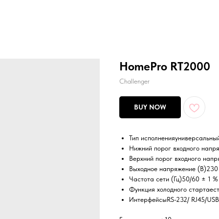
HomePro RT2000
Challenger
BUY NOW
Тип исполнения
универсальны
Нижний порог входного напря
Верхний порог входного напр
Выходное напряжение (В)
230
Частота сети (Гц)
50/60 ± 1 %
Функция холодного старта
ес
Интерфейсы
RS-232/ RJ45/USB