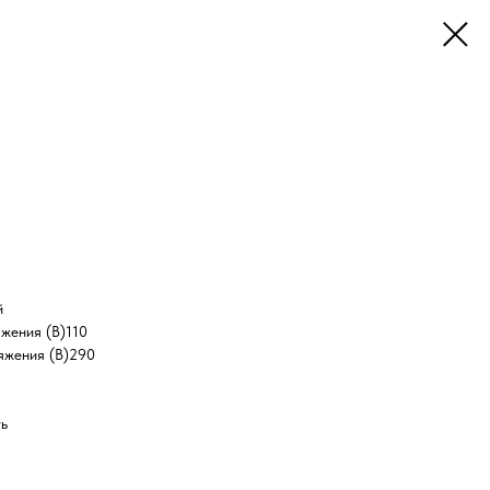
й
жения (В)
110
яжения (В)
290
ть