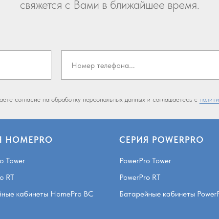
свяжется с Вами в ближайшее время.
даете согласие на обработку персональных данных и соглашаетесь c
полити
Я HOMEPRO
СЕРИЯ POWERPRO
o Tower
PowerPro Tower
o RT
PowerPro RT
йные кабинеты HomePro BC
Батарейные кабинеты Power