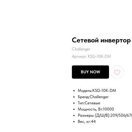
Сетевой инвертор
Challenger
Артикул:
KSG-10K-DM
BUY NOW
Модель:
KSG-10K-DM
Бренд:
Challenger
Тип:
Сетевые
Мощность, Вт:
10000
Размеры (Д/Ш/В):
209/506/67
Вес, кг:
44