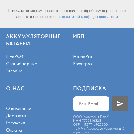
Нажимая на кнопку, вы даете согласие на обработку персональных
данных и соглашаетесь c
политикой конфиденциальности
АККУМУЛЯТОРНЫЕ
ИБП
БАТАРЕИ
LiFePO4
HomePro
Стационарные
Powerpro
Тяговые
О НАС
ПОДПИСКА
О компании
Доставка
ООО "Аккутрэйд Плюс"
ИНН 7727816323
Гарантия
ОГРН 1137746925800
117149, г. Москва, ул. Азовская, д. 6,
Оплата
корп. 3, оф. 503